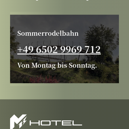
Reservieren
Sommerrodelbahn
Sie
+49 6502 9969 712
die
Sommerrodelbahn
Von Montag bis Sonntag.