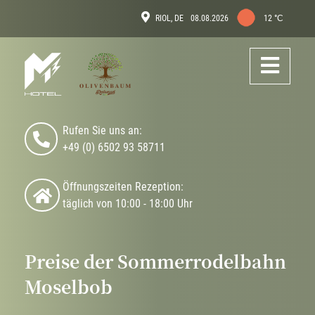
Skip
Aktuelles
RIOL, DE
08.08.2026
12 °С
to
Wetter
main
Op
content
Me
Rufen Sie uns an:
+49 (0) 6502
93 58711
Öffnungszeiten Rezeption:
täglich von 10:00 - 18:00 Uhr
Preise der Sommerrodelbahn
Moselbob