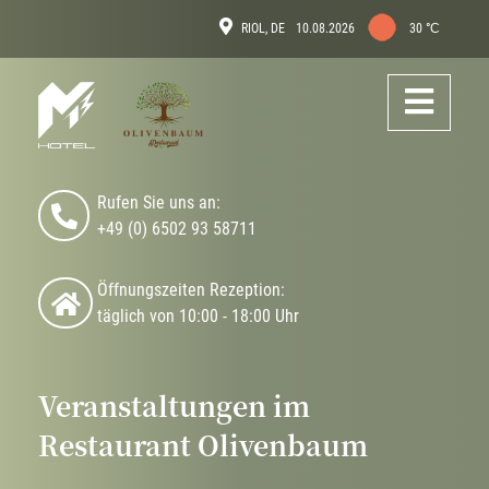
Skip
Aktuelles
RIOL, DE
10.08.2026
30 °С
to
Wetter
main
Op
content
Me
Rufen Sie uns an:
+49 (0) 6502
93 58711
Öffnungszeiten Rezeption:
täglich von 10:00 - 18:00 Uhr
Veranstaltungen im
Restaurant Olivenbaum