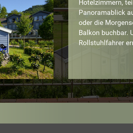
Hotelzimmern, te
Panoramablick au
oder die Morgens
Balkon buchbar.
Rollstuhlfahrer
er