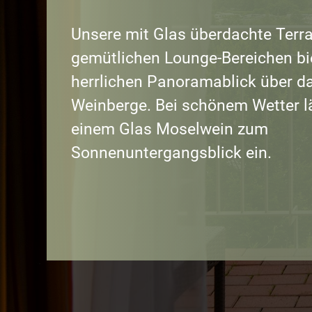
Unsere mit Glas überdachte Terr
gemütlichen Lounge-Bereichen bi
herrlichen Panoramablick über d
Weinberge.
Bei
schönem Wetter lä
einem
Glas Moselwein zum
Sonnenuntergangsblick
ein.