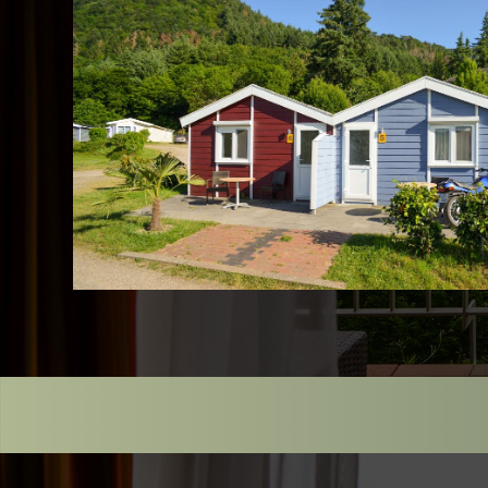
Unsere
Zimmer
im
M13
Hotel