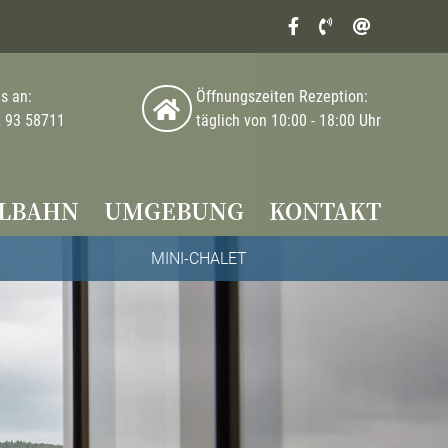
Facebook
+49
info@triolago
6502
Service
9353454
menu
s an:
Öffnungszeiten Rezeption:
2
93 58711
täglich von 10:00 - 18:00 Uhr
LBAHN
UMGEBUNG
KONTAKT
MINI-CHALET