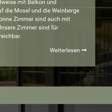
ilweise mit
Balkon und
f die Mosel und die Weinberge
onne Zimmer sind auch mit
Unsere Zimmer sind für
reichbar
.
Weiterlesen
Unsere
Zimmer
im
M13
Hotel