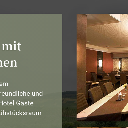
Gourmet-
Genuss
mit
 mit
feinen
nen
Moselweinen
nem
reundliche und
Hotel Gäste
rühstücksraum