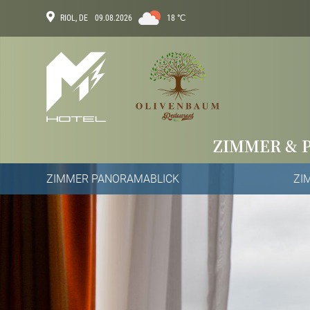
Direkt
RIOL, DE
09.08.2026
18 °С
zum
Aktuelles
Inhalt
Wetter
ZIMMER & 
Hauptnav
ZIMMER PANORAMABLICK
ZI
Zimmer-
Navigation